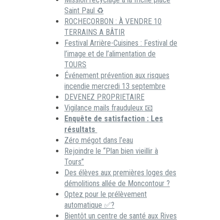
Saint Paul ♻️
ROCHECORBON : À VENDRE 10
TERRAINS A BÂTIR
Festival Arrière-Cuisines : Festival de
l’image et de l’alimentation de
TOURS
Événement prévention aux risques
incendie mercredi 13 septembre
DEVENEZ PROPRIETAIRE
Vigilance mails frauduleux 📧
Enquête de satisfaction : Les
résultats
Zéro mégot dans l’eau
Rejoindre le “Plan bien vieillir à
Tours”
Des élèves aux premières loges des
démolitions allée de Moncontour ?
Optez pour le prélèvement
automatique ✅?
Bientôt un centre de santé aux Rives