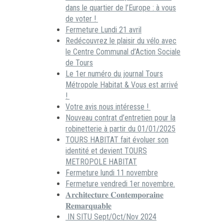
dans le quartier de l’Europe : à vous
de voter !
Fermeture Lundi 21 avril
Redécouvrez le plaisir du vélo avec
le Centre Communal d’Action Sociale
de Tours
Le 1er numéro du journal Tours
Métropole Habitat & Vous est arrivé
!
Votre avis nous intéresse !
Nouveau contrat d’entretien pour la
robinetterie à partir du 01/01/2025
TOURS HABITAT fait évoluer son
identité et devient TOURS
METROPOLE HABITAT
Fermeture lundi 11 novembre
Fermeture vendredi 1er novembre.
𝐀𝐫𝐜𝐡𝐢𝐭𝐞𝐜𝐭𝐮𝐫𝐞 𝐂𝐨𝐧𝐭𝐞𝐦𝐩𝐨𝐫𝐚𝐢𝐧𝐞
𝐑𝐞𝐦𝐚𝐫𝐪𝐮𝐚𝐛𝐥𝐞
IN SITU Sept/Oct/Nov 2024