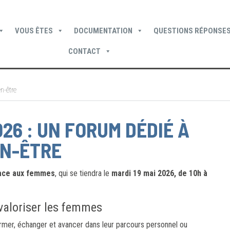
VOUS ÊTES
DOCUMENTATION
QUESTIONS RÉPONSES
CONTACT
Devenir locataire
Devenir propriétaire
Je suis locataire
en-être
26 : UN FORUM DÉDIÉ À
EN-ÊTRE
ace aux femmes
, qui se tiendra le
mardi 19 mai 2026, de 10h à
aloriser les femmes
rmer, échanger et avancer dans leur parcours personnel ou