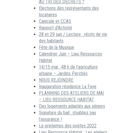
AU TRI DES DECHETS ?
Elections des représentants des
locataires
Canicule et CCAS
Rapport d’Activité
28 et 29 juin / Lecture : récits de vie
des habitants
Fête de la Musique
Calendrier Juin – Lieu Ressources
Habitat
14/15 mai : 48 h de l’agriculture
urbaine – Jardins Perchés
NOUS REJOINDRE
Inauguration résidence La Fuye
PLANNING DES ATELIERS DE MAI
– LIEU RESSOURCE HABITAT
Des logements adaptés aux séniors
Signature du bail : n’oubliez pas
l’assurance !
Le printemps des poètes 2022
Lieu Ressource Habitat : Les ateliers