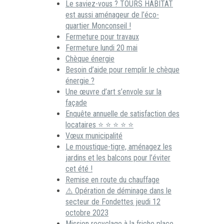
Le saviez-vous ? TOURS HABITAT
est aussi aménageur de l’éco-
quartier Monconseil !
Fermeture pour travaux
Fermeture lundi 20 mai
Chèque énergie
Besoin d’aide pour remplir le chèque
énergie ?
Une œuvre d’art s’envole sur la
façade
Enquête annuelle de satisfaction des
locataires ⭐ ⭐ ⭐ ⭐ ⭐
Vœux municipalité
Le moustique-tigre, aménagez les
jardins et les balcons pour l’éviter
cet été !
Remise en route du chauffage
⚠️ Opération de déminage dans le
secteur de Fondettes jeudi 12
octobre 2023
Mission recyclage à la friche place