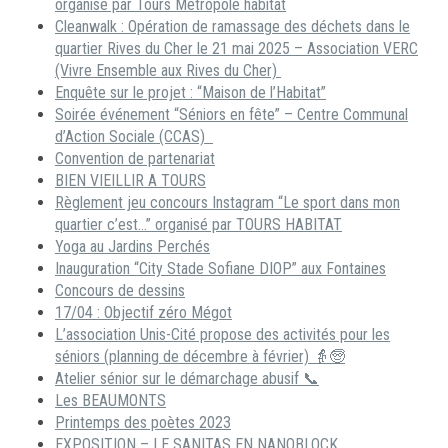
organisé par Tours Métropole habitat
Cleanwalk : Opération de ramassage des déchets dans le
quartier Rives du Cher le 21 mai 2025 – Association VERC
(Vivre Ensemble aux Rives du Cher)
Enquête sur le projet : “Maison de l’Habitat”
Soirée événement “Séniors en fête” – Centre Communal
d’Action Sociale (CCAS)
Convention de partenariat
BIEN VIEILLIR A TOURS
Règlement jeu concours Instagram “Le sport dans mon
quartier c’est…” organisé par TOURS HABITAT
Yoga au Jardins Perchés
Inauguration “City Stade Sofiane DIOP” aux Fontaines
Concours de dessins
17/04 : Objectif zéro Mégot
L’association Unis-Cité propose des activités pour les
séniors (planning de décembre à février) 👵🧓
Atelier sénior sur le démarchage abusif 📞
Les BEAUMONTS
Printemps des poètes 2023
EXPOSITION – LE SANITAS EN NANOBLOCK