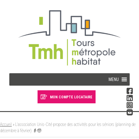
Cookies management panel
MENU
MON COMPTE LOCATAIRE
Devenir locataire
Devenir propriétaire
Accueil
»
L’association Unis-Cité propose des activités pour les séniors (planning de
décembre à février) 👵🧓
Je suis locataire