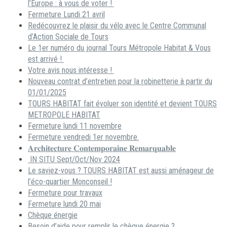
l’Europe : à vous de voter !
Fermeture Lundi 21 avril
Redécouvrez le plaisir du vélo avec le Centre Communal
d’Action Sociale de Tours
Le 1er numéro du journal Tours Métropole Habitat & Vous
est arrivé !
Votre avis nous intéresse !
Nouveau contrat d’entretien pour la robinetterie à partir du
01/01/2025
TOURS HABITAT fait évoluer son identité et devient TOURS
METROPOLE HABITAT
Fermeture lundi 11 novembre
Fermeture vendredi 1er novembre.
𝐀𝐫𝐜𝐡𝐢𝐭𝐞𝐜𝐭𝐮𝐫𝐞 𝐂𝐨𝐧𝐭𝐞𝐦𝐩𝐨𝐫𝐚𝐢𝐧𝐞 𝐑𝐞𝐦𝐚𝐫𝐪𝐮𝐚𝐛𝐥𝐞
IN SITU Sept/Oct/Nov 2024
Le saviez-vous ? TOURS HABITAT est aussi aménageur de
l’éco-quartier Monconseil !
Fermeture pour travaux
Fermeture lundi 20 mai
Chèque énergie
Besoin d’aide pour remplir le chèque énergie ?