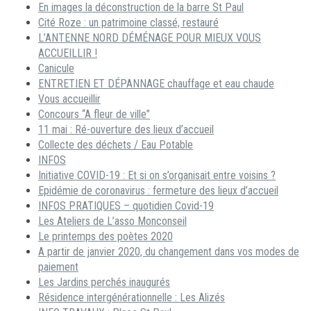
En images la déconstruction de la barre St Paul
Cité Roze : un patrimoine classé, restauré
L’ANTENNE NORD DÉMÉNAGE POUR MIEUX VOUS
ACCUEILLIR !
Canicule
ENTRETIEN ET DÉPANNAGE chauffage et eau chaude
Vous accueillir
Concours “A fleur de ville”
11 mai : Ré-ouverture des lieux d’accueil
Collecte des déchets / Eau Potable
INFOS
Initiative COVID-19 : Et si on s’organisait entre voisins ?
Epidémie de coronavirus : fermeture des lieux d’accueil
INFOS PRATIQUES – quotidien Covid-19
Les Ateliers de L’asso Monconseil
Le printemps des poètes 2020
A partir de janvier 2020, du changement dans vos modes de
paiement
Les Jardins perchés inaugurés
Résidence intergénérationnelle : Les Alizés