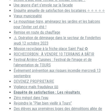
Une œuvre d’art s’envole sur la façade
Enquête annuelle de satisfaction des locataires ⭐ ⭐ ⭐ ⭐ ⭐
Vœux municipalité
Le moustique-tigre, aménagez les jardins et les balcons
pour l’éviter cet été !
Remise en route du chauffage
⚠️ Opération de déminage dans le secteur de Fondettes
jeudi 12 octobre 2023
Mission recyclage à la friche place Saint Paul ♻️
ROCHECORBON : À VENDRE 10 TERRAINS A BÂTIR
Festival Arrière-Cuisines : Festival de l’image et de
l’alimentation de TOURS
Événement prévention aux risques incendie mercredi 13
septembre
DEVENEZ PROPRIETAIRE
Vigilance mails frauduleux 📧
Enquête de satisfaction : Les résultats
Zéro mégot dans l’eau
Rejoindre le “Plan bien vieillir à Tours”
Des élèves aux premières loges des démolitions allée de