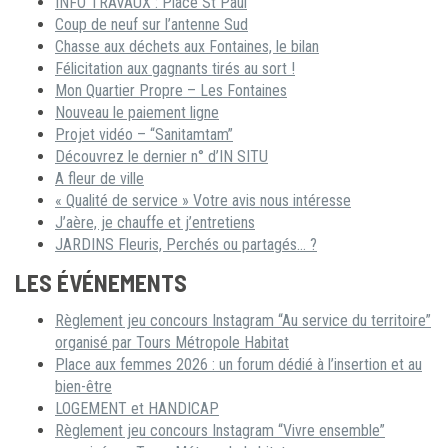
INFO TRAVAUX : Place St Paul
Coup de neuf sur l’antenne Sud
Chasse aux déchets aux Fontaines, le bilan
Félicitation aux gagnants tirés au sort !
Mon Quartier Propre – Les Fontaines
Nouveau le paiement ligne
Projet vidéo – “Sanitamtam”
Découvrez le dernier n° d’IN SITU
A fleur de ville
« Qualité de service » Votre avis nous intéresse
J’aère, je chauffe et j’entretiens
JARDINS Fleuris, Perchés ou partagés… ?
LES ÉVÉNEMENTS
Règlement jeu concours Instagram “Au service du territoire”
organisé par Tours Métropole Habitat
Place aux femmes 2026 : un forum dédié à l’insertion et au
bien-être
LOGEMENT et HANDICAP
Règlement jeu concours Instagram “Vivre ensemble”