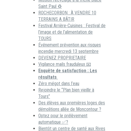
Saint Paul ♻️
ROCHECORBON : À VENDRE 10
TERRAINS A BÂTIR
Festival Arrière-Cuisines : Festival de
l’image et de l’alimentation de
TOURS
Événement prévention aux risques
incendie mercredi 13 septembre
DEVENEZ PROPRIETAIRE
Vigilance mails frauduleux 📧
Enquête de satisfaction : Les
résultats
Zéro mégot dans l’eau
Rejoindre le “Plan bien vieillir à
Tours”
Des élèves aux premières loges des
démolitions allée de Moncontour ?
Optez pour le prélèvement
automatique ✅?
Bientôt un centre de santé aux Rives