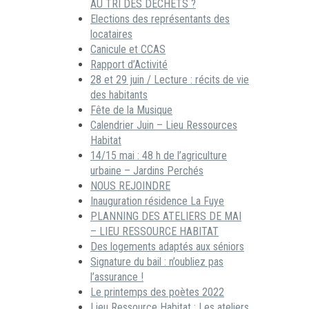
AU TRI DES DECHETS ?
Elections des représentants des
locataires
Canicule et CCAS
Rapport d’Activité
28 et 29 juin / Lecture : récits de vie
des habitants
Fête de la Musique
Calendrier Juin – Lieu Ressources
Habitat
14/15 mai : 48 h de l’agriculture
urbaine – Jardins Perchés
NOUS REJOINDRE
Inauguration résidence La Fuye
PLANNING DES ATELIERS DE MAI
– LIEU RESSOURCE HABITAT
Des logements adaptés aux séniors
Signature du bail : n’oubliez pas
l’assurance !
Le printemps des poètes 2022
Lieu Ressource Habitat : Les ateliers