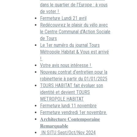
dans le quartier de l’Europe : à vous
de voter !
Fermeture Lundi 21 avril
Redécouvrez le plaisir du vélo avec
le Centre Communal d’Action Sociale
de Tours
Le 1er numéro du journal Tours
Métropole Habitat & Vous est arrivé
!
Votre avis nous intéresse !
Nouveau contrat d’entretien pour la
robinetterie à partir du 01/01/2025
TOURS HABITAT fait évoluer son
identité et devient TOURS
METROPOLE HABITAT
Fermeture lundi 11 novembre
Fermeture vendredi 1er novembre.
𝐀𝐫𝐜𝐡𝐢𝐭𝐞𝐜𝐭𝐮𝐫𝐞 𝐂𝐨𝐧𝐭𝐞𝐦𝐩𝐨𝐫𝐚𝐢𝐧𝐞
𝐑𝐞𝐦𝐚𝐫𝐪𝐮𝐚𝐛𝐥𝐞
IN SITU Sept/Oct/Nov 2024