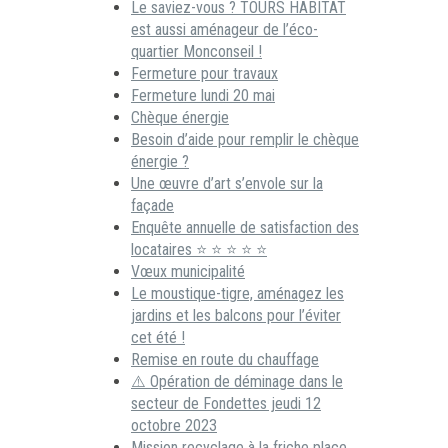
Le saviez-vous ? TOURS HABITAT
est aussi aménageur de l’éco-
quartier Monconseil !
Fermeture pour travaux
Fermeture lundi 20 mai
Chèque énergie
Besoin d’aide pour remplir le chèque
énergie ?
Une œuvre d’art s’envole sur la
façade
Enquête annuelle de satisfaction des
locataires ⭐ ⭐ ⭐ ⭐ ⭐
Vœux municipalité
Le moustique-tigre, aménagez les
jardins et les balcons pour l’éviter
cet été !
Remise en route du chauffage
⚠️ Opération de déminage dans le
secteur de Fondettes jeudi 12
octobre 2023
Mission recyclage à la friche place