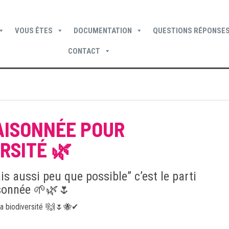
VOUS ÊTES
DOCUMENTATION
QUESTIONS RÉPONSES
CONTACT
Devenir locataire
Devenir propriétaire
Je suis locataire
AISONNÉE POUR
RSITÉ 🌿
s aussi peu que possible” c’est le parti
aisonnée 🌱🌿🌷
 la biodiversité !🙌🌷🐝✔