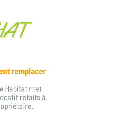
HAT
vent remplacer
le Habitat met
catif refaits à
ropriétaire.