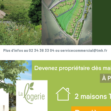
Plus d’infos au 02 34 36 33 04 ou servicecommercial@tmh.fr