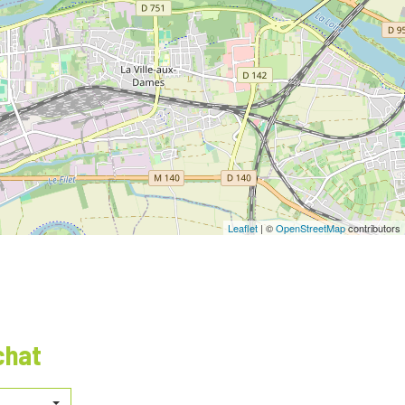
Leaflet
| ©
OpenStreetMap
contributors
chat