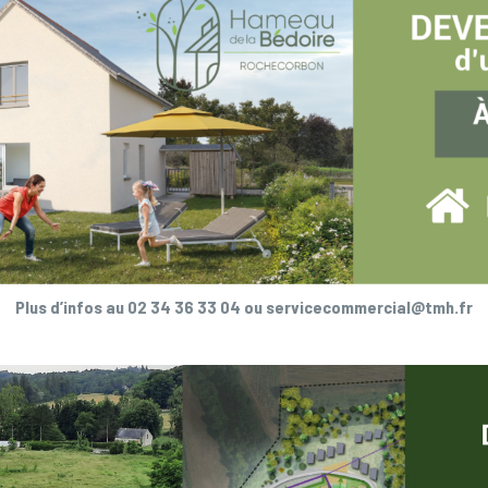
Plus d’infos au 02 34 36 33 04 ou servicecommercial@tmh.fr